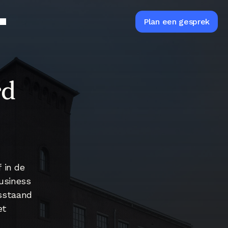
s
Plan een gesprek
d 
 in de 
usiness 
sstaand 
t 