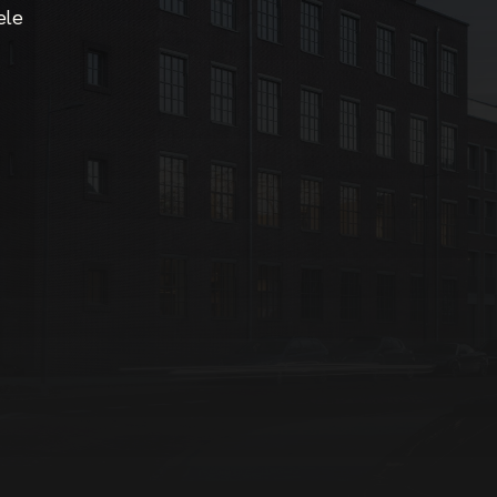
le 
, en 