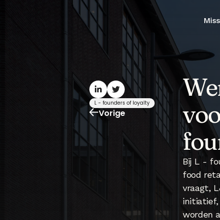
Miss
Wer
voo
L - founders of loyalty
Vorige
fou
Bij L - f
food reta
vraagt, L
initiatie
worden a