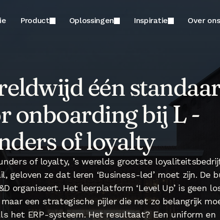
ie
Product
Oplossingen
Inspiratie
Over on
eldwijd één standaar
r onboarding bij L - 
nders of loyalty
ounders of loyalty, ’s werelds grootste loyaliteitsbedrijf
il, geloven ze dat leren ‘Business-led’ moet zijn. De b
&D organiseert. Het leerplatform ‘Level Up’ is geen lo
f, maar een strategische pijler die net zo belangrijk moe
ls het ERP-systeem. Het resultaat? Een uniform en 