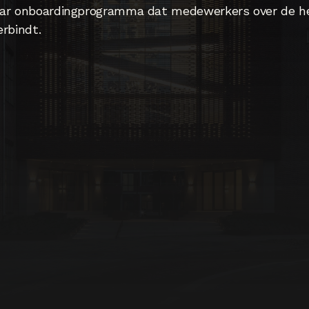
ar onboardingprogramma dat medewerkers over de he
erbindt.
is: Learning & Development moet 
' zijn. De business vraagt om kennis
en dat.”
ouwers 
ing & Development Director
oyalty