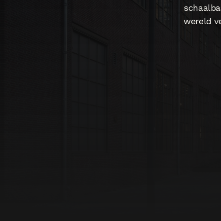
schaalba
wereld v
“Mijn credo 
'Business-led
wij organiser
Hans Hoppenbr
Founder | Learn
L - founders of l