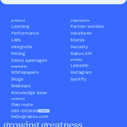
product
organisatie
Learning
Partner worden
Performance
Vacatures
LMS
Status
Integratie
Security
Pricing
Rakoo API
Demo aanvragen
socials
LinkedIn
inspiratie
Whitepapers
Instagram
Blogs
Spotify
Webinars
Knowledge base
contact
Plan route
085-1302698
support
hello@rakoo.com
growing greatness