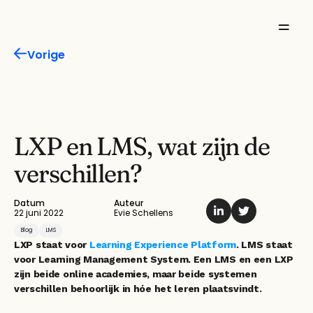
Vorige
Missie
Product
Features
LXP en LMS, wat zijn de 
verschillen?
Oplossingen
Inspiratie
Datum
Auteur
22 juni 2022
Evie Schellens
Blog
LMS
Over ons
LXP staat voor
 Learning Experience Platform
. LMS staat 
voor Learning Management System. Een LMS en een LXP 
zijn beide online academies, maar beide systemen 
verschillen behoorlijk in hóe het leren plaatsvindt. 