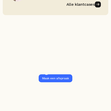
Alle klantcases
Slimmer leren en 
ontwikkelen?
Vraag het Sam.
Maak een afspraak
Stel je vraag