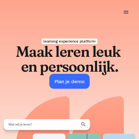
Missie
Product
learning experience platform
Maak leren leuk 
Features
en persoonlijk.
Oplossingen
Plan je demo
Inspiratie
Over ons