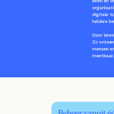
leren en o
organisati
digitale t
heldere be
Door lere
Zo ontwerp
mensen er
meetbaar
Beheer vanuit é