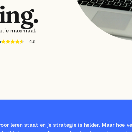
ing.
satie maximaal.
4,3
oor leren staat en je strategie is helder. Maar hoe ver