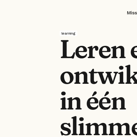
Miss
learning
Leren e
ontwik
in één 
slimme