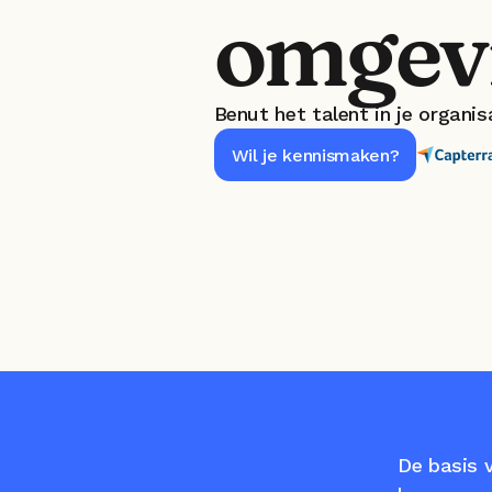
omgev
Benut het talent in je organi
Wil je kennismaken?
De basis v