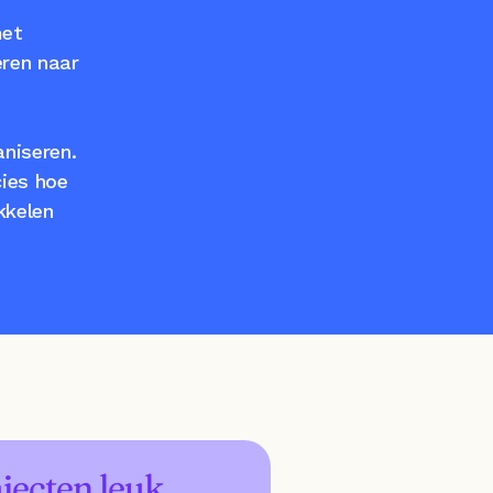
et 
ren naar 
niseren. 
ies hoe 
kelen 
jecten leuk.