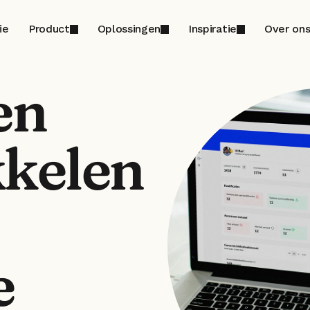
ie
Product
Oplossingen
Inspiratie
Over on
n 
kelen 
 