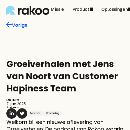
Missie
Product
Oplossingen
Vorige
Groeiverhalen met Jens 
van Noort van Customer 
Hapiness Team
Datum
21 jan 2025
Auteur
Podcasts
Onboarding
Welkom bij een nieuwe aflevering van 
Groeiverhalen. De podcast van Rakoo waarin 