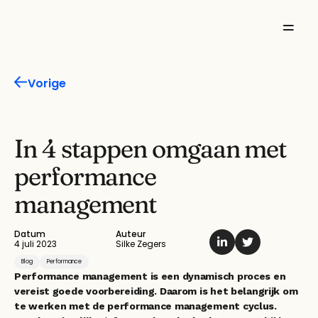
Missie
Vorige
Product
Features
In 4 stappen omgaan met 
performance 
Oplossingen
management
Inspiratie
Datum
Auteur
Over ons
4 juli 2023
Silke Zegers
Blog
Performance
Performance management is een dynamisch proces en 
vereist goede voorbereiding. Daarom is het belangrijk om 
te werken met de performance management cyclus. 