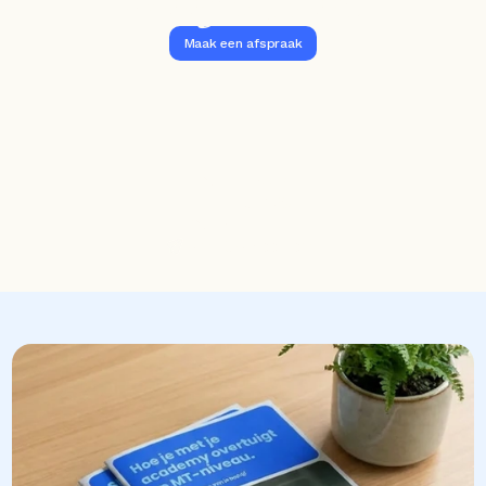
Vraag het Sam.
Maak een afspraak
Stel je vraag
085-1302698
Stuur een mail
sam@rakoo.com