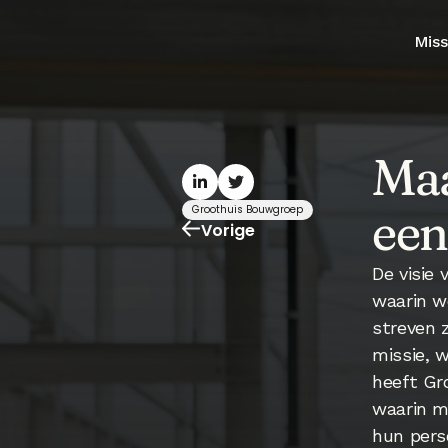
Miss
Maa
een
Groothuis Bouwgroep
Vorige
De visie 
waarin w
streven 
missie, w
heeft Gr
waarin m
hun pers