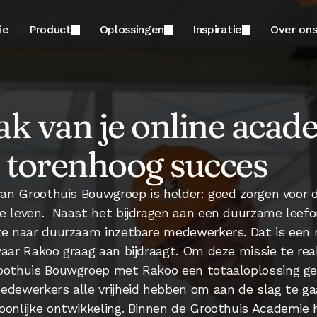
ie
Product
Oplossingen
Inspiratie
Over on
k van je online acad
 torenhoog succes
van Groothuis Bouwgroep is helder: goed zorgen voor d
e leven.  Naast het bijdragen aan een duurzame leefo
ze naar duurzaam inzetbare medewerkers. Dat is een 
aar Rakoo graag aan bijdraagt. Om deze missie te real
oothuis Bouwgroep met Rakoo een totaaloplossing ge
edewerkers alle vrijheid hebben om aan de slag te ga
oonlijke ontwikkeling. Binnen de Groothuis Academie 