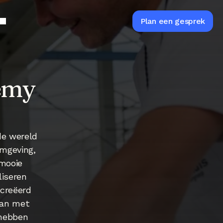
s
Plan een gesprek
emy 
e wereld 
mgeving, 
mooie 
iseren 
creëerd 
an met 
hebben 