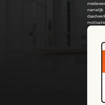
medewerk
namelijk
daadwerk
motivati