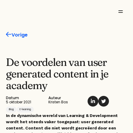
Missie
Vorige
Product
Features
De voordelen van user 
generated content in je 
Oplossingen
academy
Inspiratie
Datum
Auteur
Over ons
5 oktober 2021
Kristen Bos
Blog
E-learning
In de dynamische wereld van Learning & Development 
wordt het steeds vaker toegepast: user generated 
content. Content die niet wordt gecreëerd door een 