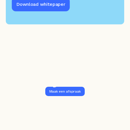
Download whitepaper
Slimmer leren en 
ontwikkelen?
Vraag het Sam.
Maak een afspraak
Stel je vraag