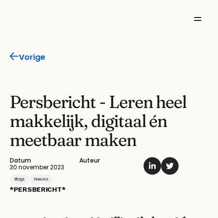
Missie
Vorige
Product
Features
Persbericht - Leren heel 
makkelijk, digitaal én 
Oplossingen
meetbaar maken
Inspiratie
Datum
Auteur
Over ons
30 november 2023
Blogs
Nieuws
*PERSBERICHT*