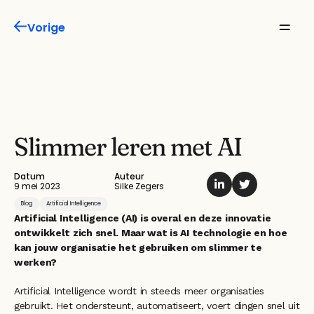
Vorige
Missie
Product
Features
Slimmer leren met AI
Oplossingen
Datum
Auteur
9 mei 2023
Silke Zegers
Inspiratie
Blog
Artificial Intelligence
Artificial Intelligence (AI) is overal en deze innovatie 
ontwikkelt zich snel. Maar wat is AI technologie en hoe 
Over ons
kan jouw organisatie het gebruiken om slimmer te 
werken?
Artificial Intelligence wordt in steeds meer organisaties 
gebruikt. Het ondersteunt, automatiseert, voert dingen snel uit 