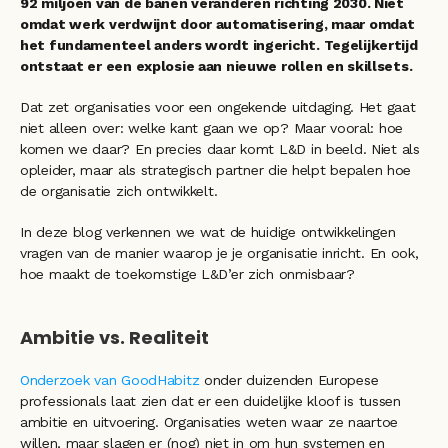
92 miljoen van de banen veranderen richting 2030. Niet 
omdat werk verdwijnt door automatisering, maar omdat 
het fundamenteel anders wordt ingericht. Tegelijkertijd 
ontstaat er een explosie aan nieuwe rollen en skillsets.
Dat zet organisaties voor een ongekende uitdaging. Het gaat 
niet alleen over: welke kant gaan we op? Maar vooral: hoe 
komen we daar? En precies daar komt L&D in beeld. Niet als 
opleider, maar als strategisch partner die helpt bepalen hoe 
de organisatie zich ontwikkelt.
In deze blog verkennen we wat de huidige ontwikkelingen 
vragen van de manier waarop je je organisatie inricht. En ook, 
hoe maakt de toekomstige L&D’er zich onmisbaar? 
Ambitie vs. Realiteit
Onderzoek van GoodHabitz
 onder duizenden Europese 
professionals laat zien dat er een duidelijke kloof is tussen 
ambitie en uitvoering. Organisaties weten waar ze naartoe 
willen, maar slagen er (nog) niet in om hun systemen en 