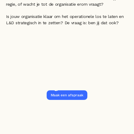
regie, of wacht je tot de organisatie erom vraagt? 
Is jouw organisatie klaar om het operationele los te laten en 
L&D strategisch in te zetten? De vraag is: ben jij dat ook? 
Slimmer leren en 
ontwikkelen?
Vraag het Sam.
Maak een afspraak
Stel je vraag