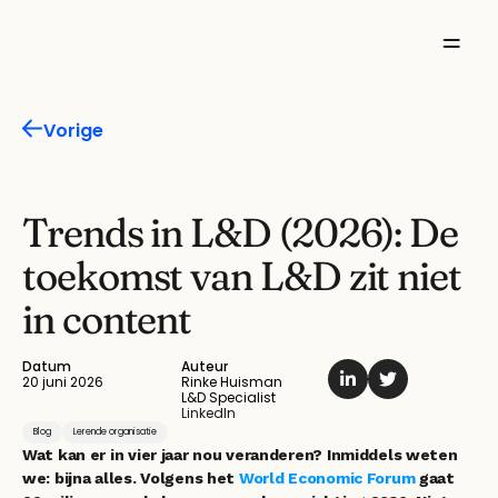
Missie
Vorige
Product
Features
Trends in L&D (2026): De 
toekomst van L&D zit niet 
Oplossingen
in content
Inspiratie
Datum
Auteur
Over ons
20 juni 2026
Rinke Huisman
L&D Specialist
LinkedIn
Blog
Lerende organisatie
Wat kan er in vier jaar nou veranderen? Inmiddels weten 
we: bijna alles. Volgens het 
World Economic Forum
 gaat 