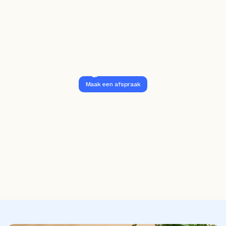
Slimmer leren en 
ontwikkelen?
Vraag het Sam.
Maak een afspraak
Stel je vraag
085-1302698
Stuur een mail
sam@rakoo.com