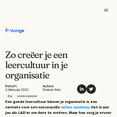
Missie
Vorige
Product
Features
Zo creëer je een 
leercultuur in je 
Oplossingen
organisatie
Inspiratie
Datum
Auteur
Over ons
2 februari 2022
Sheron Arts
Blog
Lerende organisatie
Een goede leercultuur binnen je organisatie is een 
vereiste voor een succesvolle 
online academy
. Het is aan 
jou als L&D'er om deze te creëren. Maar hoe zorg je ervoor 