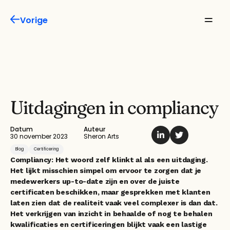
Vorige
Missie
Product
Features
Uitdagingen in compliancy 
Oplossingen
Datum
Auteur
30 november 2023
Sheron Arts
Inspiratie
Blog
Certificering
Compliancy: Het woord zelf klinkt al als een uitdaging. 
Het lijkt misschien simpel om ervoor te zorgen dat je 
Over ons
medewerkers up-to-date zijn en over de juiste 
certificaten beschikken, maar gesprekken met klanten 
laten zien dat de realiteit vaak veel complexer is dan dat. 
Het verkrijgen van inzicht in behaalde of nog te behalen 
kwalificaties en certificeringen blijkt vaak een lastige 